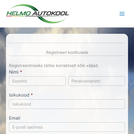
Skip
to
content
Registreeri koolitusele
Registreerimiseks täitke korrektselt kõik väljad.
Nimi
*
Registreeri
Nimi
Nimi
Isikukood
*
Email